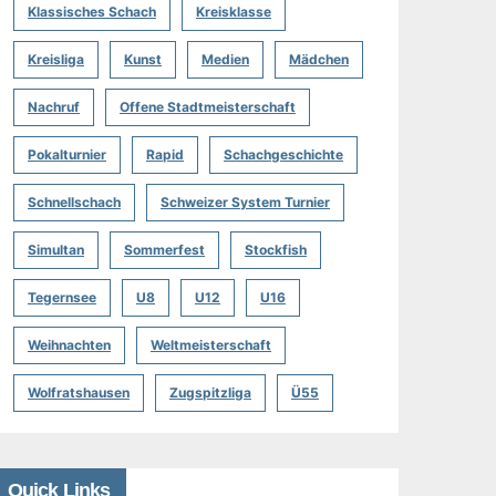
Klassisches Schach
Kreisklasse
Kreisliga
Kunst
Medien
Mädchen
Nachruf
Offene Stadtmeisterschaft
Pokalturnier
Rapid
Schachgeschichte
Schnellschach
Schweizer System Turnier
Simultan
Sommerfest
Stockfish
Tegernsee
U8
U12
U16
Weihnachten
Weltmeisterschaft
Wolfratshausen
Zugspitzliga
Ü55
Quick Links