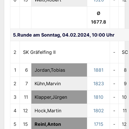
Ø
1677.8
5.Runde am Sonntag, 04.02.2024, 10:00 Uhr
2
SK Gräfelfing II
-
S
1
6
Jordan,Tobias
1881
-
8
2
7
Kühn,Marvin
1823
-
9
3
11
Klapper,Jürgen
1810
-
10
4
12
Hock,Martin
1802
-
11
5
15
Reinl,Anton
1715
-
12