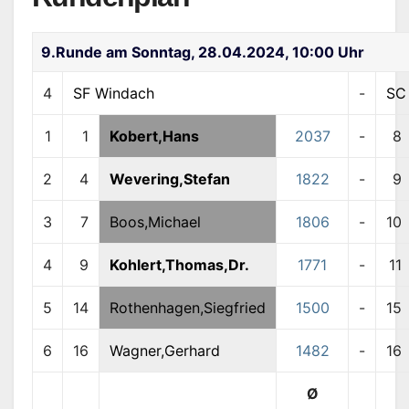
9.Runde am Sonntag, 28.04.2024, 10:00 Uhr
4
SF Windach
-
S
1
1
Kobert,Hans
2037
-
8
2
4
Wevering,Stefan
1822
-
9
3
7
Boos,Michael
1806
-
10
4
9
Kohlert,Thomas,Dr.
1771
-
11
5
14
Rothenhagen,Siegfried
1500
-
15
6
16
Wagner,Gerhard
1482
-
16
Ø