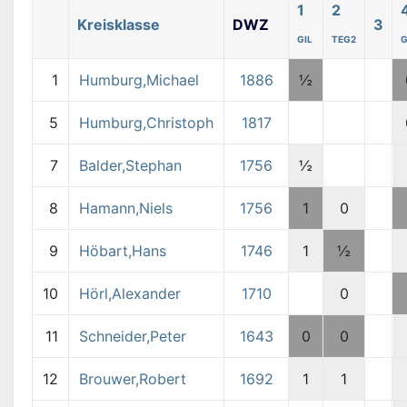
1
2
Kreisklasse
DWZ
3
GIL
TEG2
G
1
Humburg,Michael
1886
½
5
Humburg,Christoph
1817
7
Balder,Stephan
1756
½
8
Hamann,Niels
1756
1
0
9
Höbart,Hans
1746
1
½
10
Hörl,Alexander
1710
0
11
Schneider,Peter
1643
0
0
12
Brouwer,Robert
1692
1
1