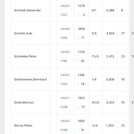
24422-
1278
Schmidt,Alexander
0/1
0,088
8
1022
- 3
24434-
1859
Schmitt,Axel
5/5
3,934
27
2
1069
- 77
24425-
1704
Schneider,Peter
1½/5
2,413
23
1
1188
- 62
24422-
1445
Steinbrenner,Bernhard
1/4
0,608
19
1034
- 18
24421-
1920
Stoib,Marinus
4½/5
3,420
18
2
0286
- 73
24432-
1605
Stöver,Pieter
½/4
1,402
22
0169
- 51