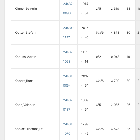
24432-
1915
Klinger,Severin
2/5
2,310
28
1
0093
- 51
24434-
2015
Klotter,Stefan
5½/6
4,878
30
2
1137
- 46
24432-
1131
Knauss,Martin
0/2
0,048
19
1053
- 16
24434-
2037
Kobert,Hans
4½/6
3,799
30
2
0064
- 54
24432-
1809
Koch,Valentin
4/5
2,085
26
2
0137
- 54
24434-
1799
Kohlert,Thomas,Dr.
4½/6
4,673
25
1
1070
- 46