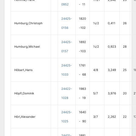
0952
- 11
24425-
1820
Humburg,Christoph
½/2
0,411
26
0156
-102
24425-
1892
Humburg,Michael
½/2
0,923
28
0157
-103
24425-
1761
Höbart,Hans
4/8
3,249
25
1
1033
- 68
24422-
1983
Höpfl,Dominik
5/7
3,976
20
2
1028
- 19
24425-
1640
Hörl,Alexander
3/7
2,262
22
1
1025
- 90
24431-
1881