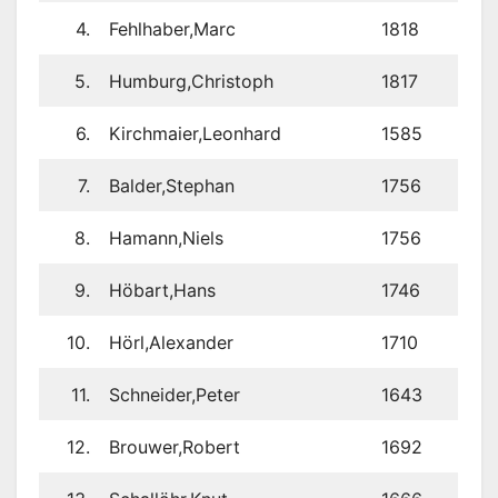
4.
Fehlhaber,Marc
1818
5.
Humburg,Christoph
1817
6.
Kirchmaier,Leonhard
1585
7.
Balder,Stephan
1756
8.
Hamann,Niels
1756
9.
Höbart,Hans
1746
10.
Hörl,Alexander
1710
11.
Schneider,Peter
1643
12.
Brouwer,Robert
1692