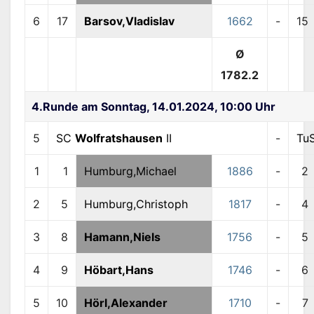
6
17
Barsov,Vladislav
1662
-
15
Ø
1782.2
4.Runde am Sonntag, 14.01.2024, 10:00 Uhr
5
SC
Wolfratshausen
II
-
TuS
1
1
Humburg,Michael
1886
-
2
2
5
Humburg,Christoph
1817
-
4
3
8
Hamann,Niels
1756
-
5
4
9
Höbart,Hans
1746
-
6
5
10
Hörl,Alexander
1710
-
7