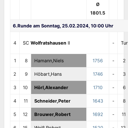
Ø
1801.5
6.Runde am Sonntag, 25.02.2024, 10:00 Uhr
4
SC
Wolfratshausen
II
-
Tu
1
8
Hamann,Niels
1756
-
2
2
9
Höbart,Hans
1746
-
3
3
10
Hörl,Alexander
1710
-
6
4
11
Schneider,Peter
1643
-
8
5
12
Brouwer,Robert
1692
-
11
6
15
Weiß,Robert
1520
-
12