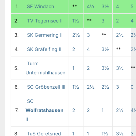
1.
SF Windach
**
4½
3½
4
5
2.
TV Tegernsee II
1½
**
3
2
4
3.
SK Germering II
2½
3
**
2½
2
4.
SK Gräfelfing II
2
4
3½
**
2
Turm
5.
1
2
3½
3½
**
Untermühlhausen
6.
SC Gröbenzell III
1½
2½
2½
3
0
SC
7.
Wolfratshausen
2
2
1
2½
4
II
8.
TuS Geretsried
1
1
1½
3½
3