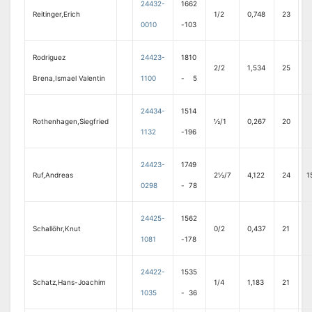
24432-
1662
Reitinger,Erich
1/2
0,748
23
0010
-103
Rodriguez
24423-
1810
2/2
1,534
25
Brena,Ismael Valentin
1100
- 5
24434-
1514
Rothenhagen,Siegfried
½/1
0,267
20
1132
-196
24423-
1749
Ruf,Andreas
2½/7
4,122
24
1
0298
- 78
24425-
1562
Schallöhr,Knut
0/2
0,437
21
1081
-178
24422-
1535
Schatz,Hans-Joachim
1/4
1,183
21
1035
- 36