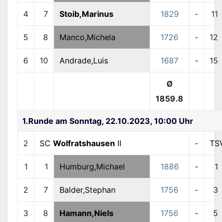
4
7
Stoib,Marinus
1829
-
11
5
8
Manco,Michela
1726
-
12
6
10
Andrade,Luis
1687
-
15
Ø
1859.8
1.Runde am Sonntag, 22.10.2023, 10:00 Uhr
2
SC
Wolfratshausen
II
-
TSV
1
1
Humburg,Michael
1886
-
1
2
7
Balder,Stephan
1756
-
3
3
8
Hamann,Niels
1756
-
5