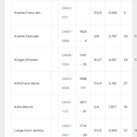
24422-
Kramer,Franz sen.
2½/5
0,000
0
1011
24407-
1924
Krantic,Fahrudin
2/8
3,797
20
1
0966
- 4
24408-
1747
Krüger,Christian
4½/7
4,051
24
1
1054
- 20
24423-
1848
Köhl,Franz-Xaver
2½/4
2,742
27
0006
-111
24431-
1877
Kühn,Marvin
2/4
1,877
16
1115
- 47
24421-
1714
Lange,Fynn Jeremy
3½/5
2,563
12
1
0421
- 29