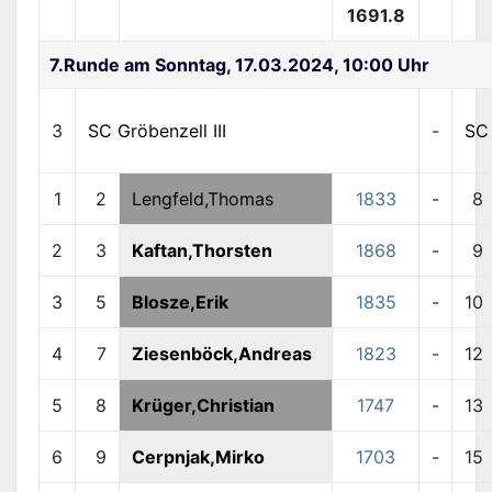
1691.8
7.Runde am Sonntag, 17.03.2024, 10:00 Uhr
3
SC Gröbenzell III
-
S
1
2
Lengfeld,Thomas
1833
-
8
2
3
Kaftan,Thorsten
1868
-
9
3
5
Blosze,Erik
1835
-
10
4
7
Ziesenböck,Andreas
1823
-
12
5
8
Krüger,Christian
1747
-
13
6
9
Cerpnjak,Mirko
1703
-
15