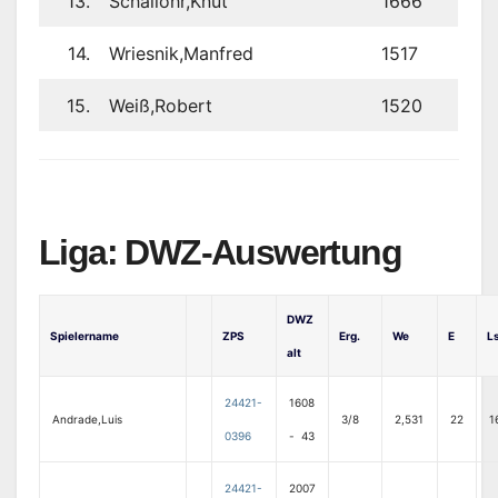
13.
Schallöhr,Knut
1666
14.
Wriesnik,Manfred
1517
15.
Weiß,Robert
1520
Liga: DWZ-Auswertung
DWZ
Spielername
ZPS
Erg.
We
E
Ls
alt
24421-
1608
Andrade,Luis
3/8
2,531
22
1
0396
- 43
24421-
2007