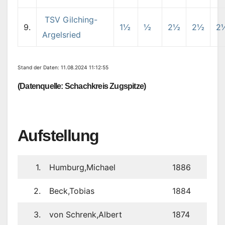
TSV Gilching-
9.
1½
½
2½
2½
2
Argelsried
Stand der Daten: 11.08.2024 11:12:55
(Datenquelle: Schachkreis Zugspitze)
Aufstellung
1.
Humburg,Michael
1886
2.
Beck,Tobias
1884
3.
von Schrenk,Albert
1874