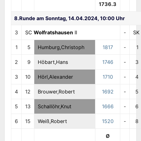
1736.3
8.Runde am Sonntag, 14.04.2024, 10:00 Uhr
3
SC
Wolfratshausen
II
-
SK 
1
5
Humburg,Christoph
1817
-
1
2
9
Höbart,Hans
1746
-
3
3
10
Hörl,Alexander
1710
-
4
4
12
Brouwer,Robert
1692
-
5
5
13
Schallöhr,Knut
1666
-
6
6
15
Weiß,Robert
1520
-
8
Ø