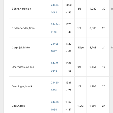
24434-
2032
Böhm,Korbinian
3/6
4,080
30
1
0084
- 55
24434-
1670
Büdenbender,Timo
1/1
0,566
23
1126
- 45
24408-
1729
Cerpnjak,Mirko
4½/6
3,708
24
1
1077
- 62
24421-
1802
Cheredzhiyska,Iva
0/1
0,454
16
0346
- 55
24421-
1981
Danninger,Jannik
1/2
1,205
20
0331
- 74
24408-
1862
Eder,Alfred
1½/3
1,801
27
1034
- 47