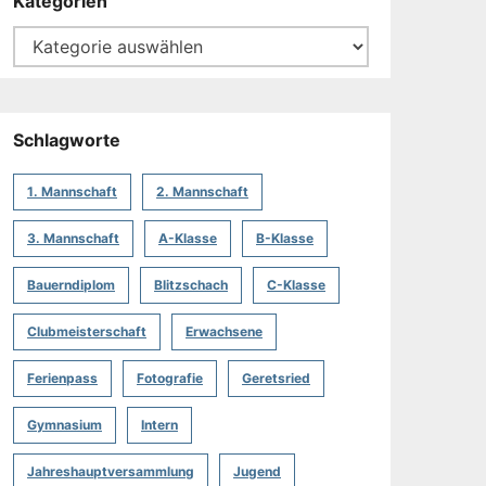
Kategorien
Schlagworte
1. Mannschaft
2. Mannschaft
3. Mannschaft
A-Klasse
B-Klasse
Bauerndiplom
Blitzschach
C-Klasse
Clubmeisterschaft
Erwachsene
Ferienpass
Fotografie
Geretsried
Gymnasium
Intern
Jahreshauptversammlung
Jugend