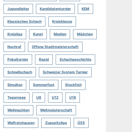
Jugendleiter
Kandidatenturnier
KEM
Klassisches Schach
Kreisklasse
Kreisliga
Kunst
Medien
Mädchen
Nachruf
Offene Stadtmeisterschaft
Pokalturnier
Rapid
Schachgeschichte
Schnellschach
Schweizer System Turnier
Simultan
Sommerfest
Stockfish
Tegernsee
U8
U12
U16
Weihnachten
Weltmeisterschaft
Wolfratshausen
Zugspitzliga
Ü55