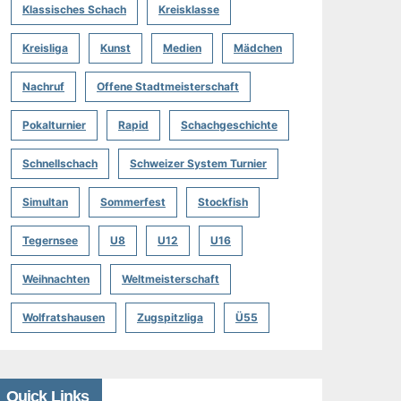
Klassisches Schach
Kreisklasse
Kreisliga
Kunst
Medien
Mädchen
Nachruf
Offene Stadtmeisterschaft
Pokalturnier
Rapid
Schachgeschichte
Schnellschach
Schweizer System Turnier
Simultan
Sommerfest
Stockfish
Tegernsee
U8
U12
U16
Weihnachten
Weltmeisterschaft
Wolfratshausen
Zugspitzliga
Ü55
Quick Links