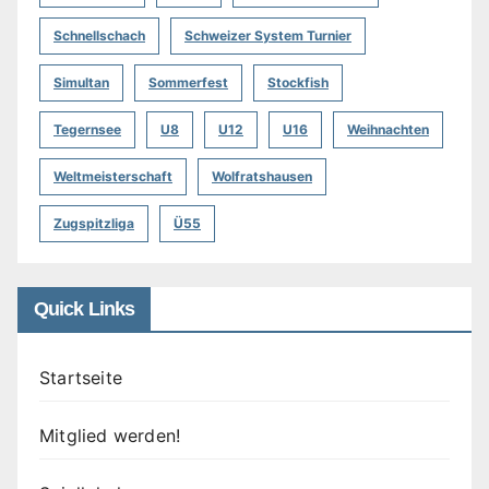
Schnellschach
Schweizer System Turnier
Simultan
Sommerfest
Stockfish
Tegernsee
U8
U12
U16
Weihnachten
Weltmeisterschaft
Wolfratshausen
Zugspitzliga
Ü55
Quick Links
Startseite
Mitglied werden!