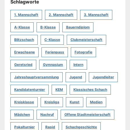
Schlagworte
1. Mannschaft
2. Mannschaft
3. Mannschaft
A-Klasse
B-Klasse
Bauerndiplom
Blitzschach
C-Klasse
Clubmeisterschaft
Erwachsene
Ferienpass
Fotografie
Geretsried
Gymnasium
Intern
Jahreshauptversammlung
Jugend
Jugendleiter
Kandidatenturnier
KEM
Klassisches Schach
Kreisklasse
Kreisliga
Kunst
Medien
Mädchen
Nachruf
Offene Stadtmeisterschaft
Pokalturnier
Rapid
Schachgeschichte