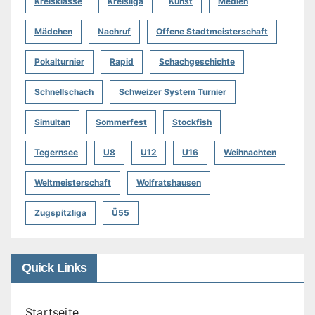
Kreisklasse
Kreisliga
Kunst
Medien
Mädchen
Nachruf
Offene Stadtmeisterschaft
Pokalturnier
Rapid
Schachgeschichte
Schnellschach
Schweizer System Turnier
Simultan
Sommerfest
Stockfish
Tegernsee
U8
U12
U16
Weihnachten
Weltmeisterschaft
Wolfratshausen
Zugspitzliga
Ü55
Quick Links
Startseite