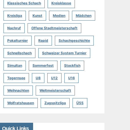
Klassisches Schach
Kreisklasse
Kreisliga
Kunst
Medien
Mädchen
Nachruf
Offene Stadtmeisterschaft
Pokalturnier
Rapid
Schachgeschichte
Schnellschach
Schweizer System Turnier
Simultan
Sommerfest
Stockfish
Tegernsee
U8
U12
U16
Weihnachten
Weltmeisterschaft
Wolfratshausen
Zugspitzliga
Ü55
Quick Links