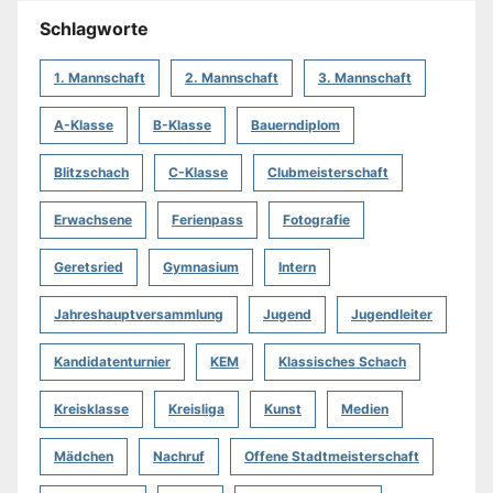
Schlagworte
1. Mannschaft
2. Mannschaft
3. Mannschaft
A-Klasse
B-Klasse
Bauerndiplom
Blitzschach
C-Klasse
Clubmeisterschaft
Erwachsene
Ferienpass
Fotografie
Geretsried
Gymnasium
Intern
Jahreshauptversammlung
Jugend
Jugendleiter
Kandidatenturnier
KEM
Klassisches Schach
Kreisklasse
Kreisliga
Kunst
Medien
Mädchen
Nachruf
Offene Stadtmeisterschaft