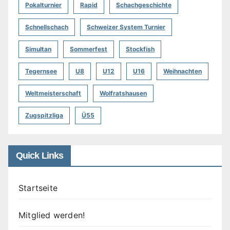
Pokalturnier
Rapid
Schachgeschichte
Schnellschach
Schweizer System Turnier
Simultan
Sommerfest
Stockfish
Tegernsee
U8
U12
U16
Weihnachten
Weltmeisterschaft
Wolfratshausen
Zugspitzliga
Ü55
Quick Links
Startseite
Mitglied werden!