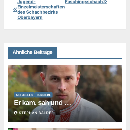
Jugend-
Faschingsschach
Beitragsnavigation
Einzelmeisterschaften
des Schachbezirks
Oberbayern
Ähnliche Beiträge
AKTUELLES
TURNIERE
Er kam, sah und …
STEPHAN BALDER