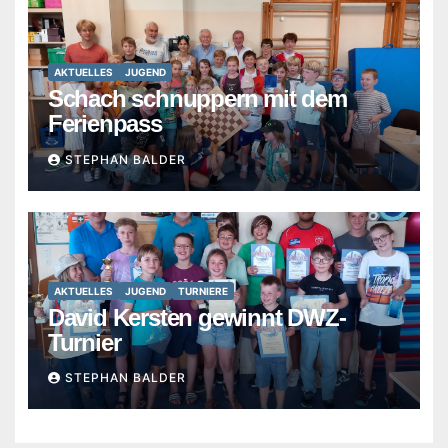
AKTUELLES
JUGEND
Schach schnuppern mit dem
Ferienpass
STEPHAN BALDER
AKTUELLES
JUGEND
TURNIERE
David Kersten gewinnt DWZ-
Turnier
STEPHAN BALDER