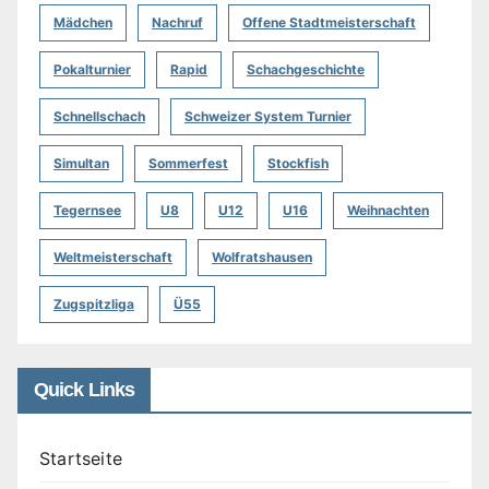
Mädchen
Nachruf
Offene Stadtmeisterschaft
Pokalturnier
Rapid
Schachgeschichte
Schnellschach
Schweizer System Turnier
Simultan
Sommerfest
Stockfish
Tegernsee
U8
U12
U16
Weihnachten
Weltmeisterschaft
Wolfratshausen
Zugspitzliga
Ü55
Quick Links
Startseite