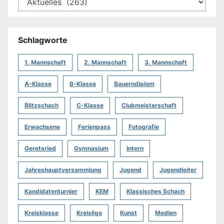
Schlagworte
1. Mannschaft
2. Mannschaft
3. Mannschaft
A-Klasse
B-Klasse
Bauerndiplom
Blitzschach
C-Klasse
Clubmeisterschaft
Erwachsene
Ferienpass
Fotografie
Geretsried
Gymnasium
Intern
Jahreshauptversammlung
Jugend
Jugendleiter
Kandidatenturnier
KEM
Klassisches Schach
Kreisklasse
Kreisliga
Kunst
Medien