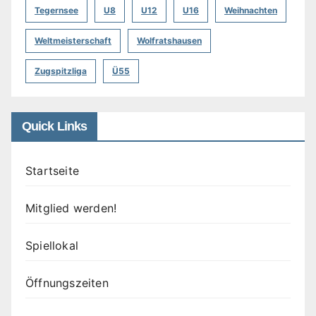
Tegernsee
U8
U12
U16
Weihnachten
Weltmeisterschaft
Wolfratshausen
Zugspitzliga
Ü55
Quick Links
Startseite
Mitglied werden!
Spiellokal
Öffnungszeiten