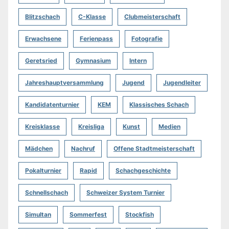
Blitzschach
C-Klasse
Clubmeisterschaft
Erwachsene
Ferienpass
Fotografie
Geretsried
Gymnasium
Intern
Jahreshauptversammlung
Jugend
Jugendleiter
Kandidatenturnier
KEM
Klassisches Schach
Kreisklasse
Kreisliga
Kunst
Medien
Mädchen
Nachruf
Offene Stadtmeisterschaft
Pokalturnier
Rapid
Schachgeschichte
Schnellschach
Schweizer System Turnier
Simultan
Sommerfest
Stockfish