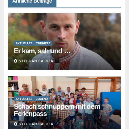
Ähnliche Beiträge
AKTUELLES
TURNIERE
Er kam, sah und …
STEPHAN BALDER
AKTUELLES
JUGEND
Schach schnuppern mit dem
Ferienpass
STEPHAN BALDER