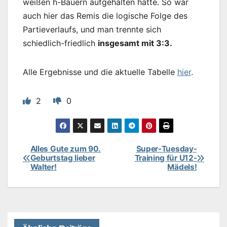
weißen h-Bauern aufgehalten hätte. So war
auch hier das Remis die logische Folge des
Partieverlaufs, und man trennte sich
schiedlich-friedlich
insgesamt mit 3:3.
Alle Ergebnisse und die aktuelle Tabelle
hier
.
2
0
Alles Gute zum 90.
Super-Tuesday-
Beitragsnavigation
Geburtstag lieber
Training für U12-
Walter!
Mädels!