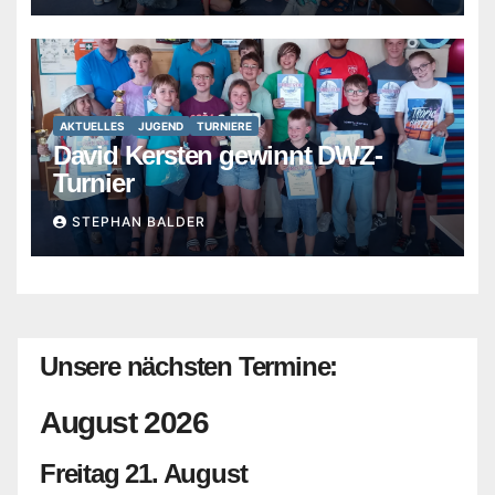
AKTUELLES
JUGEND
TURNIERE
David Kersten gewinnt DWZ-
Turnier
STEPHAN BALDER
Unsere nächsten Termine:
August 2026
Freitag
21.
August