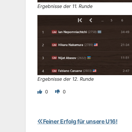
Ergebnisse der 11. Runde
Ergebnisse der 12. Runde
0
0
Feiner Erfolg für unsere U16!
Beitragsnavigation