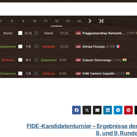
FIDE-Kandidatenturnier – Ergebnisse de
8. und 9. Rund