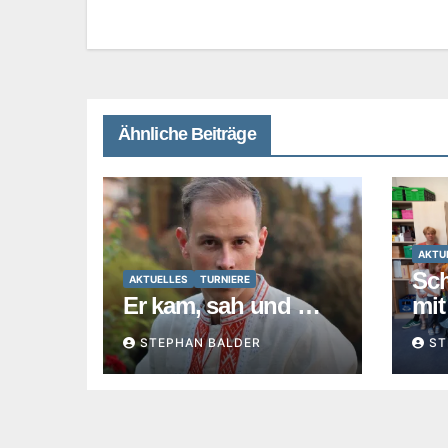
Ähnliche Beiträge
AKTU
Sc
AKTUELLES
TURNIERE
Er kam, sah und …
mit
STEPHAN BALDER
ST