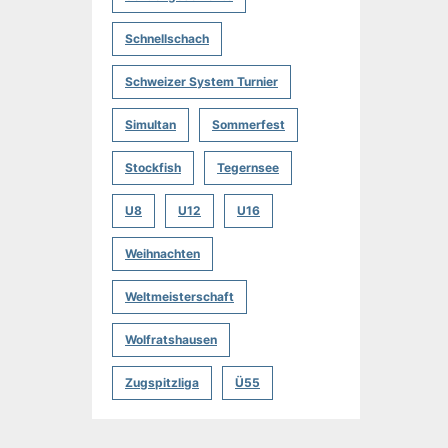
Schnellschach
Schweizer System Turnier
Simultan
Sommerfest
Stockfish
Tegernsee
U8
U12
U16
Weihnachten
Weltmeisterschaft
Wolfratshausen
Zugspitzliga
Ü55