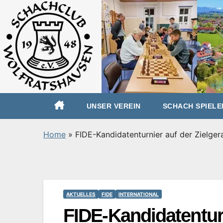
Zum
UNSER VEREIN
SCHACH SPIELE
Inhalt
springen
Home
»
FIDE-Kandidatenturnier auf der Zielge
AKTUELLES
FIDE
INTERNATIONAL
FIDE-Kandidatenturn