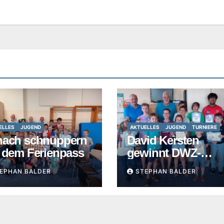
ELLES
JUGEND
AKTUELLES
JUGEND
TURNIERE
hach schnuppern
David Kersten
 dem Ferienpass
gewinnt DWZ-
Turnier
EPHAN BALDER
STEPHAN BALDER