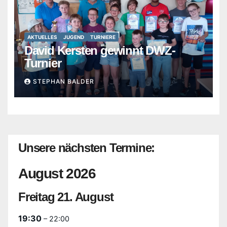
AKTUELLES
JUGEND
TURNIERE
David Kersten gewinnt DWZ-
Turnier
STEPHAN BALDER
Unsere nächsten Termine:
August 2026
Freitag
21.
August
19:30
– 22:00