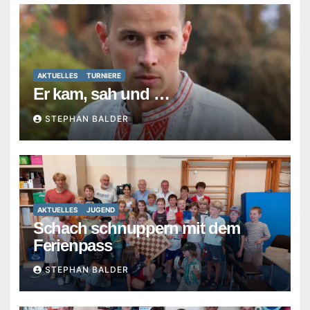
AKTUELLES
TURNIERE
Er kam, sah und …
STEPHAN BALDER
AKTUELLES
JUGEND
Schach schnuppern mit dem
Ferienpass
STEPHAN BALDER