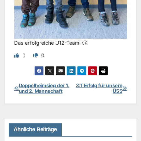
Das erfolgreiche U12-Team! 🙂
0
0
Doppelheimsieg der 1.
3:1 Erfolg für unsere
Beitragsnavigation
und 2. Mannschaft
Ü55
Ähnliche Beiträge