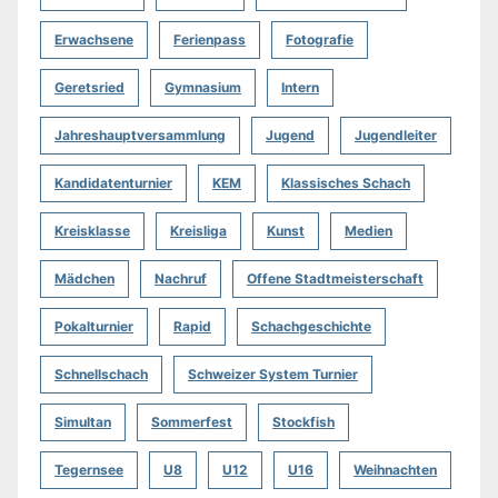
Erwachsene
Ferienpass
Fotografie
Geretsried
Gymnasium
Intern
Jahreshauptversammlung
Jugend
Jugendleiter
Kandidatenturnier
KEM
Klassisches Schach
Kreisklasse
Kreisliga
Kunst
Medien
Mädchen
Nachruf
Offene Stadtmeisterschaft
Pokalturnier
Rapid
Schachgeschichte
Schnellschach
Schweizer System Turnier
Simultan
Sommerfest
Stockfish
Tegernsee
U8
U12
U16
Weihnachten