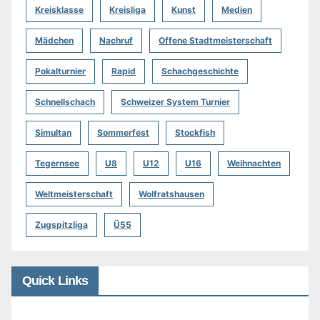
Kreisklasse
Kreisliga
Kunst
Medien
Mädchen
Nachruf
Offene Stadtmeisterschaft
Pokalturnier
Rapid
Schachgeschichte
Schnellschach
Schweizer System Turnier
Simultan
Sommerfest
Stockfish
Tegernsee
U8
U12
U16
Weihnachten
Weltmeisterschaft
Wolfratshausen
Zugspitzliga
Ü55
Quick Links