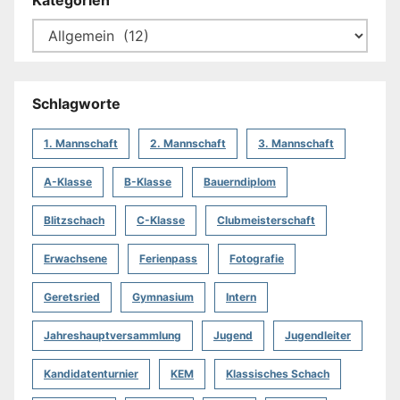
Kategorien
Schlagworte
1. Mannschaft
2. Mannschaft
3. Mannschaft
A-Klasse
B-Klasse
Bauerndiplom
Blitzschach
C-Klasse
Clubmeisterschaft
Erwachsene
Ferienpass
Fotografie
Geretsried
Gymnasium
Intern
Jahreshauptversammlung
Jugend
Jugendleiter
Kandidatenturnier
KEM
Klassisches Schach