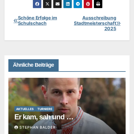
Schöne Erfolge im
Ausschreibung
Beitragsnavigation
Schulschach
Stadtmeisterschaft
2025
Ähnliche Beiträge
AKTUELLES
TURNIERE
Er kam, sah und …
STEPHAN BALDER