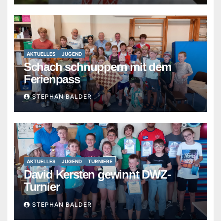
AKTUELLES
JUGEND
Schach schnuppern mit dem
Ferienpass
STEPHAN BALDER
AKTUELLES
JUGEND
TURNIERE
David Kersten gewinnt DWZ-
Turnier
STEPHAN BALDER